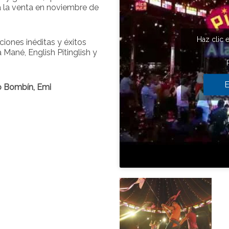
a la venta en noviembre de
Haz clic 
iones inéditas y éxitos
a Mané, English Pitinglish y
E
o Bombín
,
Emi