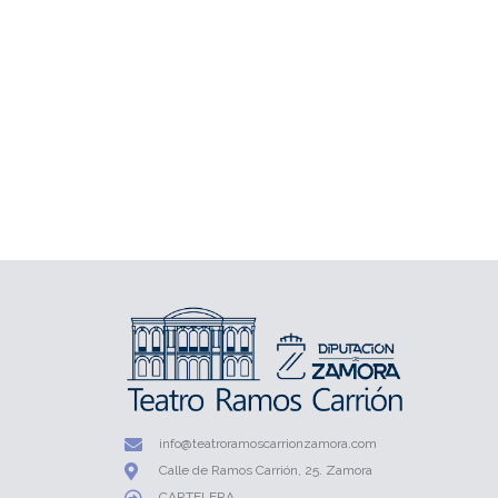
info@teatroramoscarrionzamora.com
Calle de Ramos Carrión, 25. Zamora
CARTELERA