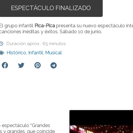
ESPECTÁCULO FINALIZADO
El grupo infantil
Pica-Pica
presenta su nuevo espectáculo inte
canciones inéditas y éxitos. Sábado 10 de junio.
Duración aprox.: 65 minutos
Histórico
,
Infantil
,
Musical
 espectáculo “
Grandes
os y grandes, que coincide