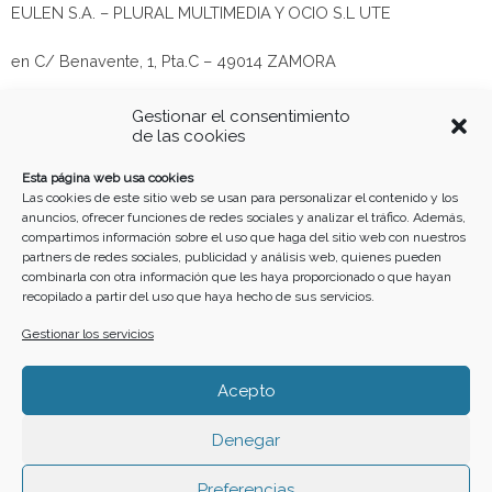
EULEN S.A. – PLURAL MULTIMEDIA Y OCIO S.L UTE
en C/ Benavente, 1, Pta.C – 49014 ZAMORA
CIF U49293111
Gestionar el consentimiento
de las cookies
Buscar
Esta página web usa cookies
Las cookies de este sitio web se usan para personalizar el contenido y los
anuncios, ofrecer funciones de redes sociales y analizar el tráfico. Además,
compartimos información sobre el uso que haga del sitio web con nuestros
partners de redes sociales, publicidad y análisis web, quienes pueden
combinarla con otra información que les haya proporcionado o que hayan
recopilado a partir del uso que haya hecho de sus servicios.
Gestionar los servicios
Home
Cartelera
Calendario
Crea tu evento
Acepto
F
I
Y
W
a
n
o
h
Denegar
c
s
u
a
e
t
t
t
b
a
u
s
Preferencias