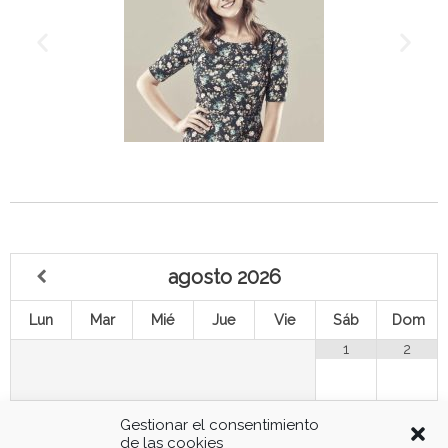
agosto
2026
Lun
Mar
Mié
Jue
Vie
Sáb
Dom
1
2
3
4
5
6
8
9
7
Gestionar el consentimiento
de las cookies