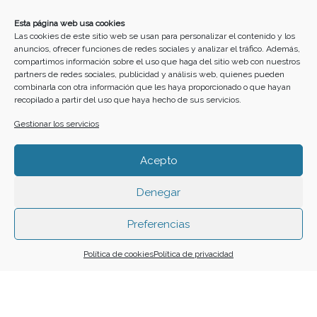
10
11
12
13
14
15
16
Esta página web usa cookies
Las cookies de este sitio web se usan para personalizar el contenido y los
anuncios, ofrecer funciones de redes sociales y analizar el tráfico. Además,
17
18
19
20
21
22
23
compartimos información sobre el uso que haga del sitio web con nuestros
partners de redes sociales, publicidad y análisis web, quienes pueden
combinarla con otra información que les haya proporcionado o que hayan
recopilado a partir del uso que haya hecho de sus servicios.
24
25
26
27
28
29
30
Gestionar los servicios
31
Acepto
Denegar
Funciona gracias a
Simple Calendar
Preferencias
Buscar
Política de cookies
Política de privacidad