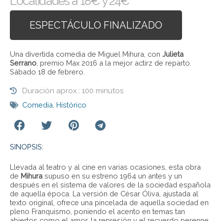
Localidades a 18€ y 24€
ESPECTÁCULO FINALIZADO
Una divertida comedia de Miguel Mihura, con
Julieta
Serrano
, premio Max 2016 a la mejor actirz de reparto.
Sábado 18 de febrero.
Duración aprox.: 100 minutos
Comedia
,
Histórico
SINOPSIS:
Llevada al teatro y al cine en varias ocasiones, esta obra
de
Mihura
supuso en su estreno 1964 un antes y un
después en el sistema de valores de la sociedad española
de aquella época. La versión de César Óliva, ajustada al
texto original, ofrece una pincelada de aquella sociedad en
pleno Franquismo, poniendo el acento en temas tan
abiertos como el amor, la represión y el recuerdo perenne