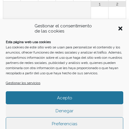
1
2
3
4
5
6
7
8
9
Gestionar el consentimiento
de las cookies
10
11
12
13
14
15
16
Esta página web usa cookies
Las cookies de este sitio web se usan para personalizar el contenido y los
anuncios, ofrecer funciones de redes sociales y analizar el tráfico. Además,
17
18
19
20
21
22
23
compartimos información sobre el uso que haga del sitio web con nuestros
partners de redes sociales, publicidad y análisis web, quienes pueden
combinarla con otra información que les haya proporcionado o que hayan
recopilado a partir del uso que haya hecho de sus servicios.
24
25
26
27
28
29
30
Gestionar los servicios
31
Acepto
Denegar
Funciona gracias a
Simple Calendar
Preferencias