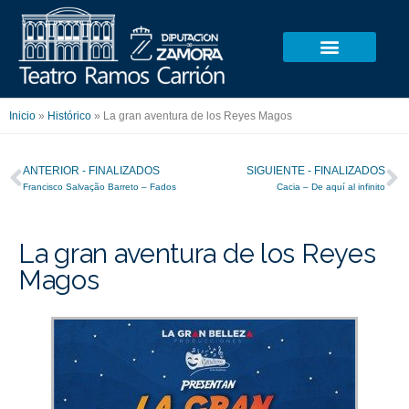
Ir
al
contenido
Inicio
»
Histórico
»
La gran aventura de los Reyes Magos
Ant
S
ANTERIOR - FINALIZADOS
SIGUIENTE - FINALIZADOS
Francisco Salvação Barreto – Fados
Cacia – De aquí al infinito
La gran aventura de los Reyes
Magos