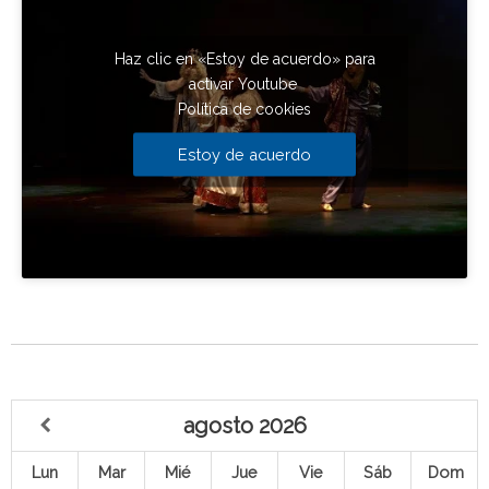
Haz clic en «Estoy de acuerdo» para
activar Youtube
Política de cookies
Estoy de acuerdo
agosto
2026
Lun
Mar
Mié
Jue
Vie
Sáb
Dom