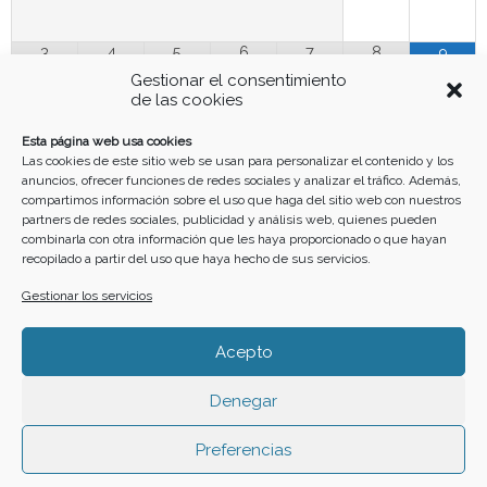
3
4
5
6
7
8
9
Gestionar el consentimiento
de las cookies
10
11
12
13
14
15
16
Esta página web usa cookies
Las cookies de este sitio web se usan para personalizar el contenido y los
anuncios, ofrecer funciones de redes sociales y analizar el tráfico. Además,
17
18
19
20
21
22
23
compartimos información sobre el uso que haga del sitio web con nuestros
partners de redes sociales, publicidad y análisis web, quienes pueden
combinarla con otra información que les haya proporcionado o que hayan
24
25
26
27
28
29
30
recopilado a partir del uso que haya hecho de sus servicios.
Gestionar los servicios
31
Acepto
Funciona gracias a
Simple Calendar
Denegar
Preferencias
Buscar