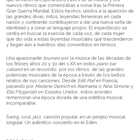
nuevos ritmos que comenzaban a sonar tras la Primera
Gran Guerra Mundial. Estos hechos, unidos a la aparición de
las grandes divas, mitos, leyendas femeninas en cada
nación y continente contribuyeron a dar una nueva seña de
identidad y a crear un lenguaje propio. El espectáculo se
centra en buscar la esencia de cada voz, de cada mujer
que dio vida a estas leyendas musicales que trascendieron
y llegan aún a nuestros días convertidos en himnos.
Una apasionante
tournée
por la música de las décadas de
los felices años 20 y 30 del s.XX en estilo
piano bar
cabaret
en un recorrido por los ritmos de las grandes
potencias musicales de la época a través de los bellos
relatos de sus canciones. Desde
Edit Piaf
en Francia,
pasando por
Marlene Dietrich
en Alemania o
Nina Simone y
Ella Fitzgerald en Estados Unidos ,
estos acordes
rememoran una época dorada de una estética musical
incomparable.
Swing, soul, jazz, canción popular…en un periplo musical
singular. Un auténtico concierto en el Edén.