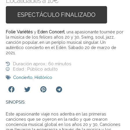
Localidades a 10€
ESPECTÁCULO FINALIZADO
Folie Variétés
y
Eden Concert
, una apasionante tournée por
la música de los felices años 20 y 30. Swing, soul, jazz,
canción popular…en un periplo musical singular. Un
auténtico concierto en el Edén. Sábado 20 de marzo de
2021.
Duración aprox.: 60 minutos
Edad : Público adulto
Concierto
,
Histórico
SINOPSIS:
Este apasionante viaje nos adentra en las primeras
canciones que se oyeron en la radio y que crearon
conciencia musical global en los años 20 y 30. Canciones
que llevaron la esperanza a través de la música y los