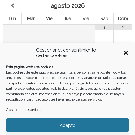
agosto
2026
Lun
Mar
Mié
Jue
Vie
Sáb
Dom
1
2
3
4
5
6
8
9
7
Gestionar el consentimiento
de las cookies
10
11
12
13
14
15
16
Esta página web usa cookies
Las cookies de este sitio web se usan para personalizar el contenido y los
anuncios, ofrecer funciones de redes sociales y analizar el tráfico. Además,
17
18
19
20
21
22
23
compartimos información sobre el uso que haga del sitio web con nuestros
partners de redes sociales, publicidad y análisis web, quienes pueden
combinarla con otra información que les haya proporcionado o que hayan
recopilado a partir del uso que haya hecho de sus servicios.
24
25
26
27
28
29
30
Gestionar los servicios
31
Acepto