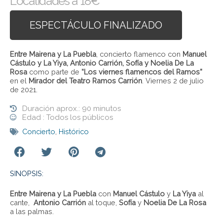
Localidades a 18€
ESPECTÁCULO FINALIZADO
Entre Mairena y La Puebla
, concierto flamenco con
Manuel
Cástulo y La Yiya, Antonio Carrión, Sofía y Noelia De La
Rosa
como parte de
“Los viernes flamencos del Ramos”
en el
Mirador del Teatro Ramos Carrión
. Viernes 2 de julio
de 2021.
Duración aprox.: 90 minutos
Edad : Todos los públicos
Concierto
,
Histórico
SINOPSIS:
Entre Mairena y La Puebla
con
Manuel Cástulo
y
La Yiya
al
cante,
Antonio Carrión
al toque,
Sofía
y
Noelia De La Rosa
a las palmas.