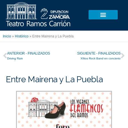
Ir
al
contenido
Inicio
»
Histórico
»
Entre Mairena y La Puebla
Ant
S
ANTERIOR - FINALIZADOS
SIGUIENTE - FINALIZADOS
Driving Rain
Xfitos Rock Band en concierto
Entre Mairena y La Puebla