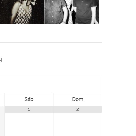
N
Sáb
Dom
1
2