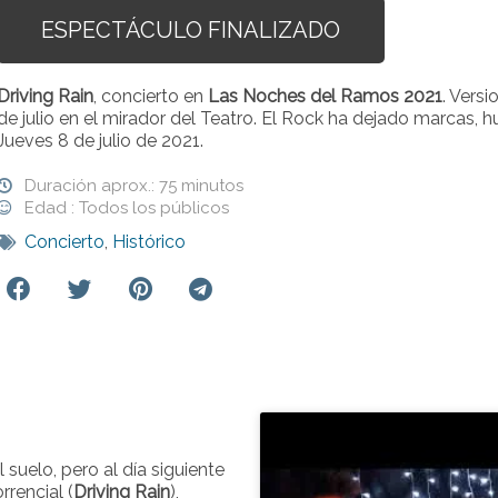
ESPECTÁCULO FINALIZADO
Driving Rain
, concierto en
Las Noches del Ramos 2021
. Vers
de julio en el mirador del Teatro. El Rock ha dejado marcas, h
Jueves 8 de julio de 2021.
Duración aprox.: 75 minutos
Edad : Todos los públicos
Concierto
,
Histórico
 suelo, pero al día siguiente
rrencial (
Driving Rain
),