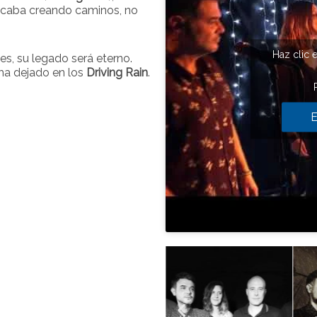
 acaba creando caminos, no
Haz clic 
es, su legado será eterno.
 ha dejado en los
Driving Rain
.
E