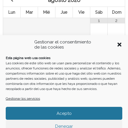
Lun
Mar
Mié
Jue
Vie
Sáb
Dom
1
2
3
4
5
6
8
9
7
Gestionar el consentimiento
de las cookies
10
11
12
13
14
15
16
Esta página web usa cookies
Las cookies de este sitio web se usan para personalizar el contenido y los
anuncios, ofrecer funciones de redes sociales y analizar el tráfico. Además,
17
18
19
20
21
22
23
compartimos información sobre el uso que haga del sitio web con nuestros
partners de redes sociales, publicidad y análisis web, quienes pueden
combinarla con otra información que les haya proporcionado o que hayan
recopilado a partir del uso que haya hecho de sus servicios.
24
25
26
27
28
29
30
Gestionar los servicios
31
Acepto
Denegar