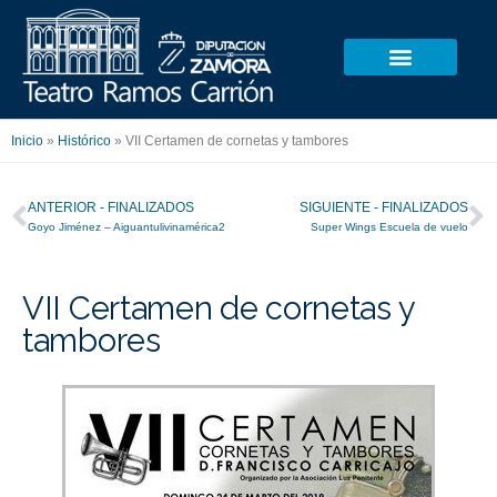
Ir
al
contenido
Inicio
»
Histórico
»
VII Certamen de cornetas y tambores
Ant
S
ANTERIOR - FINALIZADOS
SIGUIENTE - FINALIZADOS
Goyo Jiménez – Aiguantulivinamérica2
Super Wings Escuela de vuelo
VII Certamen de cornetas y
tambores