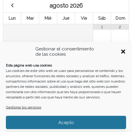
agosto
2026
Lun
Mar
Mié
Jue
Vie
Sáb
Dom
1
2
3
4
5
6
8
9
7
Gestionar el consentimiento
de las cookies
10
11
12
13
14
15
16
Esta página web usa cookies
Las cookies de este sitio web se usan para personalizar el contenido y los
anuncios, ofrecer funciones de redes sociales y analizar el tráfico. Además,
17
18
19
20
21
22
23
compartimos información sobre el uso que haga del sitio web con nuestros
partners de redes sociales, publicidad y análisis web, quienes pueden
combinarla con otra información que les haya proporcionado o que hayan
recopilado a partir del uso que haya hecho de sus servicios.
24
25
26
27
28
29
30
Gestionar los servicios
31
Acepto