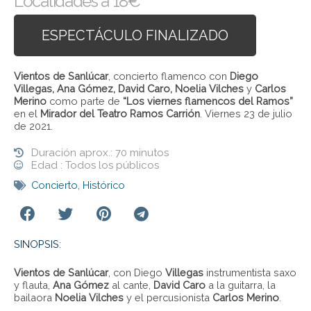
Localidades a 18€
ESPECTÁCULO FINALIZADO
Vientos de Sanlúcar
, concierto flamenco con
Diego
Villegas, Ana Gómez, David Caro, Noelia Vilches
y
Carlos
Merino
como parte de
“Los viernes flamencos del Ramos”
en el
Mirador del Teatro Ramos Carrión
. Viernes 23 de julio
de 2021.
Duración aprox.: 70 minutos
Edad : Todos los públicos
Concierto
,
Histórico
SINOPSIS:
Vientos de Sanlúcar
, con Diego
Villegas
instrumentista saxo
y flauta,
Ana Gómez
al cante,
David Caro
a la guitarra, la
bailaora
Noelia Vilches
y el percusionista
Carlos Merino
.