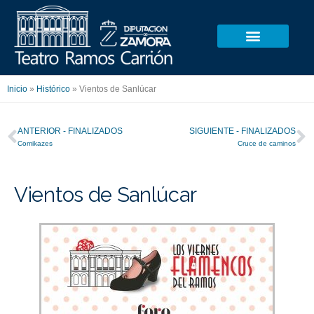
Ir
al
contenido
Inicio
»
Histórico
»
Vientos de Sanlúcar
Ant
S
ANTERIOR - FINALIZADOS
SIGUIENTE - FINALIZADOS
Comikazes
Cruce de caminos
Vientos de Sanlúcar