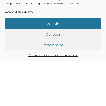
recopilado a partir del uso que haya hecho de sus servicios.
24
25
26
27
28
29
30
Gestionar los servicios
31
Acepto
Denegar
Funciona gracias a
Simple Calendar
Preferencias
Buscar
Política de cookies
Política de privacidad
Home
Cartelera
Calendario
Crea tu evento
F
I
Y
W
a
n
o
h