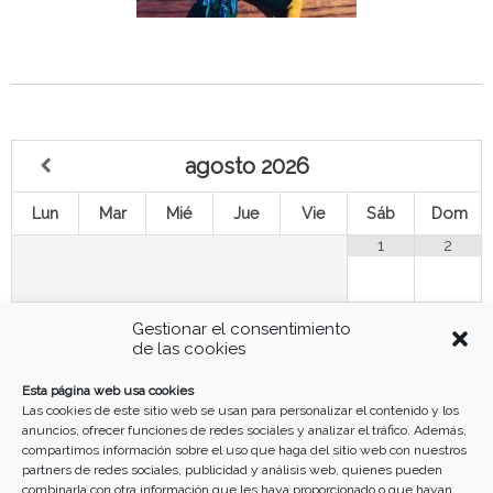
agosto
2026
Lun
Mar
Mié
Jue
Vie
Sáb
Dom
1
2
3
4
5
6
7
8
9
Gestionar el consentimiento
de las cookies
11
12
13
14
15
16
10
Esta página web usa cookies
Las cookies de este sitio web se usan para personalizar el contenido y los
anuncios, ofrecer funciones de redes sociales y analizar el tráfico. Además,
17
18
19
20
21
22
23
compartimos información sobre el uso que haga del sitio web con nuestros
partners de redes sociales, publicidad y análisis web, quienes pueden
combinarla con otra información que les haya proporcionado o que hayan