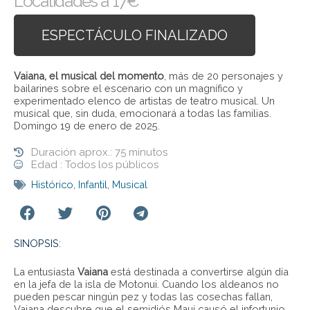
Localidades a 17€
ESPECTÁCULO FINALIZADO
Vaiana, el musical del momento
, más de 20 personajes y
bailarines sobre el escenario con un magnífico y
experimentado elenco de artistas de teatro musical. Un
musical que, sin duda, emocionará a todas las familias.
Domingo 19 de enero de 2025.
Duración aprox.: 75 minutos
Edad : Todos los públicos
Histórico
,
Infantil
,
Musical
SINOPSIS:
La entusiasta
Vaiana
está destinada a convertirse algún día
en la jefa de la isla de Motonui. Cuando los aldeanos no
pueden pescar ningún pez y todas las cosechas fallan,
Vaiana descubre que el semidiós Maui causó el infortunio