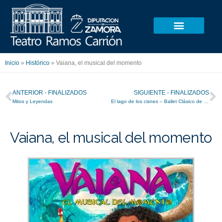
Ir
al
contenido
Inicio
»
Histórico
»
Vaiana, el musical del momento
Ant
S
ANTERIOR - FINALIZADOS
SIGUIENTE - FINALIZADOS
Mitos y Leyendas
El lago de los cisnes – Ballet Clásico de Cuba
Vaiana, el musical del momento