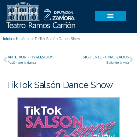
Ir
al
contenido
Inicio
»
Histórico
»
TikTok Salsón Dance Show
Ant
S
ANTERIOR - FINALIZADOS
SIGUIENTE - FINALIZADOS
Pasión por la danza
Bailando la vida
TikTok Salsón Dance Show