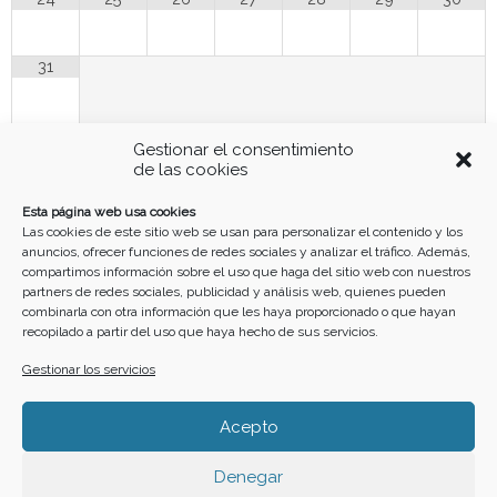
31
Gestionar el consentimiento
Funciona gracias a
Simple Calendar
de las cookies
Buscar
Esta página web usa cookies
Las cookies de este sitio web se usan para personalizar el contenido y los
anuncios, ofrecer funciones de redes sociales y analizar el tráfico. Además,
compartimos información sobre el uso que haga del sitio web con nuestros
partners de redes sociales, publicidad y análisis web, quienes pueden
combinarla con otra información que les haya proporcionado o que hayan
recopilado a partir del uso que haya hecho de sus servicios.
Gestionar los servicios
Home
Cartelera
Calendario
Crea tu evento
Acepto
F
I
Y
W
a
n
o
h
Denegar
c
s
u
a