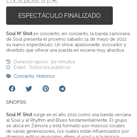
Loclidades a 10€
ESPECTÁCULO FINALIZADO
Soul M' Shot
en concierto, en concierto, la banda zamorana
de Soul presenta el próximo sábado 14 de mayo de 2022
su nuevo espectáculo. Un show apasionante, evocador y
divertido que ofrece una puesta en escena muy atractiva.
Duración aprox.: 90 minutos
Edad : Todos los públicos
Concierto
,
Histórico
SINOPSIS:
Soul M´ Shot
surge en el año 2021 como una banda cercana
al Soul y al Rhythm and Blues fundamentalmente. El grupo
se ubica en Zamora y está formado por músicos locales
de varias generaciones, los cuales están influenciados por
diversos estilos musicales afines al soul y a la música