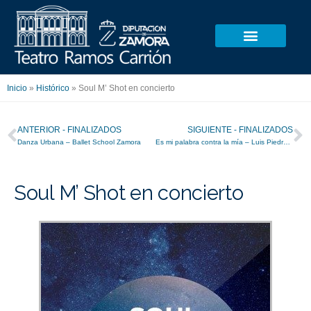
Ir
al
contenido
Inicio
»
Histórico
»
Soul M’ Shot en concierto
Ant
S
ANTERIOR - FINALIZADOS
SIGUIENTE - FINALIZADOS
Danza Urbana – Ballet School Zamora
Es mi palabra contra la mía – Luis Piedrahita
Soul M’ Shot en concierto