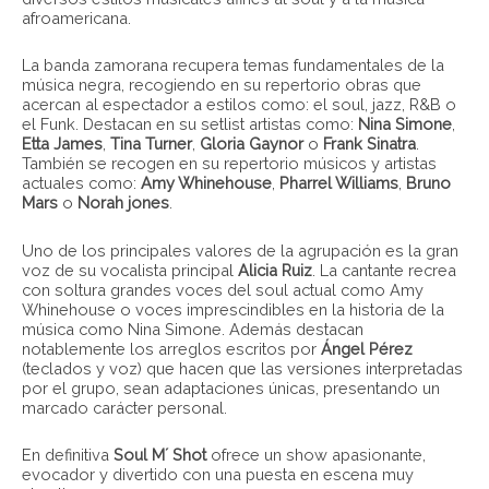
afroamericana.
La banda zamorana recupera temas fundamentales de la
música negra, recogiendo en su repertorio obras que
acercan al espectador a estilos como: el soul, jazz, R&B o
el Funk. Destacan en su setlist artistas como:
Nina Simone
,
Etta James
,
Tina Turner
,
Gloria Gaynor
o
Frank Sinatra
.
También se recogen en su repertorio músicos y artistas
actuales como:
Amy Whinehouse
,
Pharrel Williams
,
Bruno
Mars
o
Norah jones
.
Uno de los principales valores de la agrupación es la gran
voz de su vocalista principal
Alicia Ruiz
. La cantante recrea
con soltura grandes voces del soul actual como Amy
Whinehouse o voces imprescindibles en la historia de la
música como Nina Simone. Además destacan
notablemente los arreglos escritos por
Ángel Pérez
(teclados y voz) que hacen que las versiones interpretadas
por el grupo, sean adaptaciones únicas, presentando un
marcado carácter personal.
En definitiva
Soul M´ Shot
ofrece un show apasionante,
evocador y divertido con una puesta en escena muy