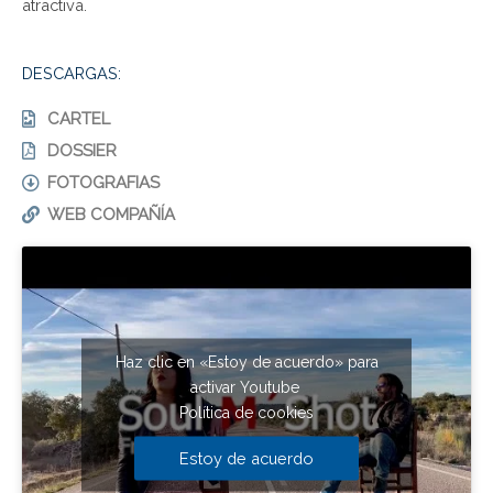
atractiva.
DESCARGAS:
CARTEL
DOSSIER
FOTOGRAFIAS
WEB COMPAÑÍA
Haz clic en «Estoy de acuerdo» para
activar Youtube
Política de cookies
Estoy de acuerdo