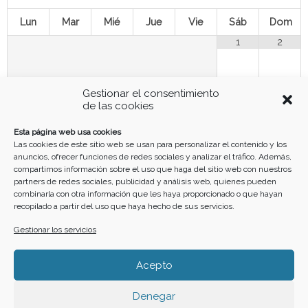
Lun
Mar
Mié
Jue
Vie
Sáb
Dom
1
2
3
4
5
6
8
9
7
Gestionar el consentimiento
de las cookies
10
11
12
13
14
15
16
Esta página web usa cookies
Las cookies de este sitio web se usan para personalizar el contenido y los
anuncios, ofrecer funciones de redes sociales y analizar el tráfico. Además,
17
18
19
20
21
22
23
compartimos información sobre el uso que haga del sitio web con nuestros
partners de redes sociales, publicidad y análisis web, quienes pueden
combinarla con otra información que les haya proporcionado o que hayan
recopilado a partir del uso que haya hecho de sus servicios.
24
25
26
27
28
29
30
Gestionar los servicios
31
Acepto
Denegar
Funciona gracias a
Simple Calendar