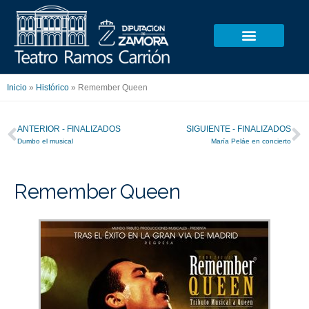
Ir
al
contenido
Inicio
»
Histórico
»
Remember Queen
Ant
S
ANTERIOR - FINALIZADOS
SIGUIENTE - FINALIZADOS
Dumbo el musical
María Peláe en concierto
Remember Queen