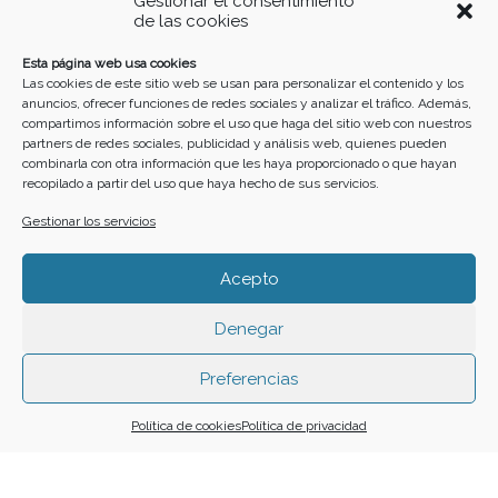
Gestionar el consentimiento
de las cookies
10
11
12
13
14
15
16
Esta página web usa cookies
Las cookies de este sitio web se usan para personalizar el contenido y los
anuncios, ofrecer funciones de redes sociales y analizar el tráfico. Además,
17
18
19
20
21
22
23
compartimos información sobre el uso que haga del sitio web con nuestros
partners de redes sociales, publicidad y análisis web, quienes pueden
combinarla con otra información que les haya proporcionado o que hayan
recopilado a partir del uso que haya hecho de sus servicios.
24
25
26
27
28
29
30
Gestionar los servicios
31
Acepto
Denegar
Funciona gracias a
Simple Calendar
Preferencias
Buscar
Política de cookies
Política de privacidad