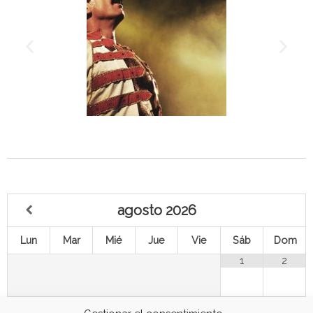
agosto
2026
Lun
Mar
Mié
Jue
Vie
Sáb
Dom
1
2
3
4
5
7
8
9
6