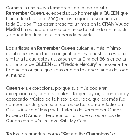
Comienza una nueva temporada del espectáculo
Remember Queen
, el espectáculo homenaje a
QUEEN
que
triunfa desde el año 2005 en los mejores escenarios de
toda Europa. Tras estar presente un mes en la
GRAN VIA de
Madrid
ha estado presente con un éxito rotundo en más de
70 ciudades durante la temporada pasada.
Los artistas en
Remember Queen
cuidan el más mínimo
detalle del espectáculo original con una puesta en escena
similar a la que estos utilizaban en la Gira del 86, siendo la
última Gira de
QUEEN
con
“Freddie Mercury”
en escena. La
formación original que apasiono en los escenarios de todo
el mundo.
Queen
era excepcional porque sus músicos eran
excepcionales, como su batería Roger Taylor, reconocido y
destacado músico de la historia del rock, que además fue
compositor de gran parte de los éxitos como «Radio Ga
Ga», «A Kind of Magic». El batería de Remember Queen
Roberto D´Amicis interpreta como nadie otros éxitos de
Queen como «I’m In Love With My Car».
Todos los grandes como
“We are the Champions”
o