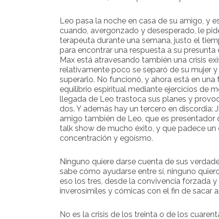
Leo pasa la noche en casa de su amigo, y e
cuando, avergonzado y desesperado, le pide
terapeuta durante una semana, justo el tiem
para encontrar una respuesta a su presunta 
Max está atravesando también una crisis exi
relativamente poco se separó de su mujer y t
superarlo. No funcionó, y ahora está en una
equilibrio espiritual mediante ejercicios de m
llegada de Leo trastoca sus planes y provo
dos. Y además hay un tercero en discordia: 
amigo también de Leo, que es presentador d
talk show de mucho éxito, y que padece u
concentración y egoísmo.
Ninguno quiere darse cuenta de sus verdad
sabe cómo ayudarse entre sí, ninguno quiero 
eso los tres, desde la convivencia forzada y 
inverosímiles y cómicas con el fin de sacar 
No es la crisis de los treinta o de los cuaren