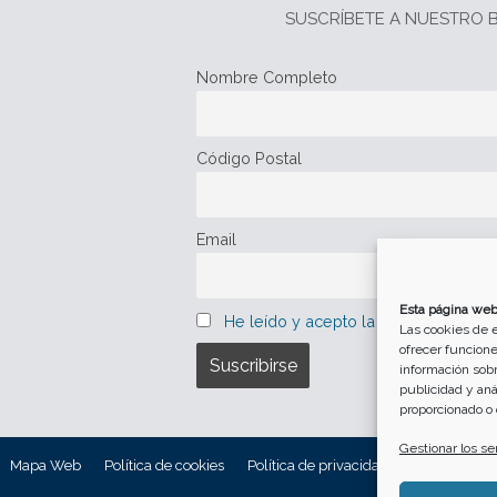
SUSCRÍBETE A NUESTRO B
Nombre Completo
Código Postal
Email
Esta página web
He leído y acepto la política de pro
Las cookies de e
ofrecer funcione
información sobr
publicidad y an
proporcionado o 
Gestionar los se
Mapa Web
Política de cookies
Política de privacidad
Aviso Legal 