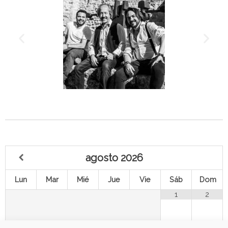
agosto
2026
Lun
Mar
Mié
Jue
Vie
Sáb
Dom
1
2
3
4
5
6
8
9
7