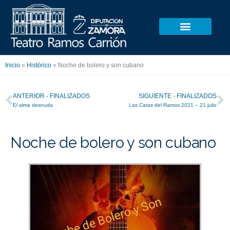
Ir
al
contenido
Inicio
»
Histórico
»
Noche de bolero y son cubano
Ant
S
ANTERIOR - FINALIZADOS
SIGUIENTE - FINALIZADOS
El alma desnuda
Las Catas del Ramos 2021 – 21 julio
Noche de bolero y son cubano