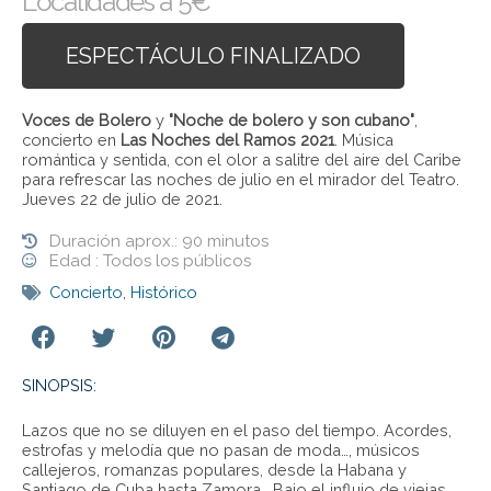
Localidades a 5€
ESPECTÁCULO FINALIZADO
Voces de Bolero
y
"Noche de bolero y son cubano"
,
concierto en
Las Noches del Ramos 2021
. Música
romántica y sentida, con el olor a salitre del aire del Caribe
para refrescar las noches de julio en el mirador del Teatro.
Jueves 22 de julio de 2021.
Duración aprox.: 90 minutos
Edad : Todos los públicos
Concierto
,
Histórico
SINOPSIS:
Lazos que no se diluyen en el paso del tiempo. Acordes,
estrofas y melodía que no pasan de moda…, músicos
callejeros, romanzas populares, desde la Habana y
Santiago de Cuba hasta Zamora… Bajo el influjo de viejas