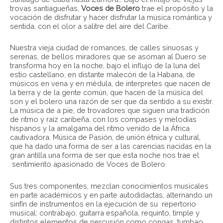
trovas santiagueñas,
Voces de Bolero
trae el propósito y la
vocación de disfrutar y hacer disfrutar la música romántica y
sentida, con el olor a salitre del aire del Caribe.
Nuestra vieja ciudad de romances, de calles sinuosas y
serenas, de bellos miradores que se asoman al Duero se
transforma hoy en la noche, bajo el influjo de la luna del
estío castellano, en distante malecón de la Habana, de
músicos en vena y en médula, de interpretes que nacen de
la tierra y de la gente común, que hacen de la música del
son y el bolero una razón de ser que da sentido a su existir.
La música de a pie, de trovadores que siguen una tradición
de ritmo y raíz caribeña, con los compases y melodías
hispanos y la amalgama del ritmo venido de la África
cautivadora. Música de Pasión, de unión étnica y cultural,
que ha dado una forma de ser a las carencias nacidas en la
gran antilla una forma de ser que esta noche nos trae el
sentimiento apasionado de Voces de Bolero.
Sus tres componentes, mezclan conocimientos musicales
en parte académicos y en parte autodidactas, alternando un
sinfín de instrumentos en la ejecución de su repertorio
musical: contrabajo, guitarra española, requinto, timple y
distintos elementos de percusión como congas, tumbao,