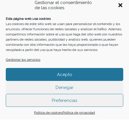
Gestionar el consentimiento
de las cookies
10
11
12
13
14
15
16
Esta página web usa cookies
Las cookies de este sitio web se usan para personalizar el contenido y los
anuncios, ofrecer funciones de redes sociales y analizar el tráfico. Además,
17
18
19
20
21
22
23
compartimos información sobre el uso que haga del sitio web con nuestros
partners de redes sociales, publicidad y análisis web, quienes pueden
combinarla con otra información que les haya proporcionado o que hayan
recopilado a partir del uso que haya hecho de sus servicios.
24
25
26
27
28
29
30
Gestionar los servicios
31
Acepto
Denegar
Funciona gracias a
Simple Calendar
Preferencias
Buscar
Política de cookies
Política de privacidad