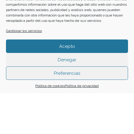
17
18
19
20
21
22
23
compartimos información sobre el uso que haga del sitio web con nuestros
partners de redes sociales, publicidad y análisis web, quienes pueden
combinarla con otra información que les haya proporcionado o que hayan
24
25
26
27
28
29
30
recopilado a partir del uso que haya hecho de sus servicios.
Gestionar los servicios
31
Acepto
Funciona gracias a
Simple Calendar
Denegar
Preferencias
Buscar
Política de cookies
Política de privacidad
Home
Cartelera
Calendario
Crea tu evento