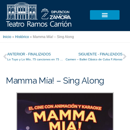
Ir
al
contenido
Inicio
»
Histórico
»
Mamma Mía! – Sing Along
Ant
S
ANTERIOR - FINALIZADOS
SIGUIENTE - FINALIZADOS
Lo Tuyo y Lo Mío, 75 canciones en 75 minutos
Carmen – Ballet Clásico de Cuba F.Alonso
Mamma Mía! – Sing Along