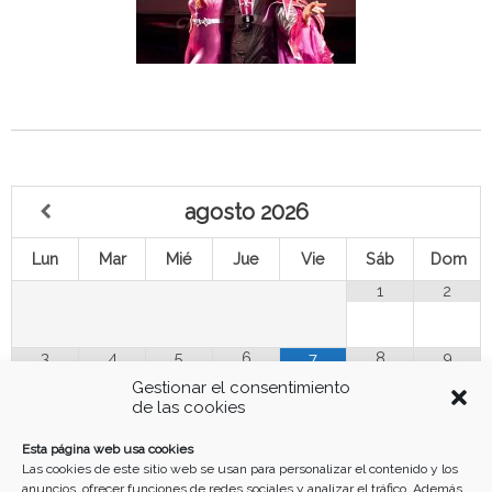
agosto
2026
Lun
Mar
Mié
Jue
Vie
Sáb
Dom
1
2
3
4
5
6
8
9
7
Gestionar el consentimiento
de las cookies
10
11
12
13
14
15
16
Esta página web usa cookies
Las cookies de este sitio web se usan para personalizar el contenido y los
anuncios, ofrecer funciones de redes sociales y analizar el tráfico. Además,