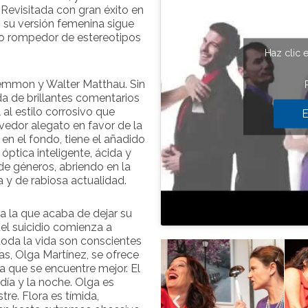
. Revisitada con gran éxito en
 su versión femenina sigue
xto rompedor de estereotipos
Haz clic 
Lemmon y Walter Matthau. Sin
a de brillantes comentarios
l al estilo corrosivo que
E
vedor alegato en favor de la
en el fondo, tiene el añadido
 óptica inteligente, ácida y
 de géneros, abriendo en la
y de rabiosa actualidad.
a la que acaba de dejar su
del suicidio comienza a
toda la vida son conscientes
as, Olga Martínez, se ofrece
a que se encuentre mejor. El
ía y la noche. Olga es
re. Flora es tímida,