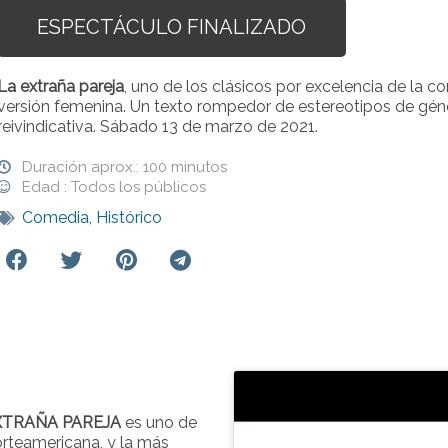
ESPECTÁCULO FINALIZADO
La extraña pareja
, uno de los clásicos por excelencia de la
versión femenina. Un texto rompedor de estereotipos de géne
reivindicativa. Sábado 13 de marzo de 2021.
Duración aprox.: 100 minutos
Edad : Todos los públicos
Comedia
,
Histórico
XTRAÑA PAREJA
es uno de
orteamericana, y la más