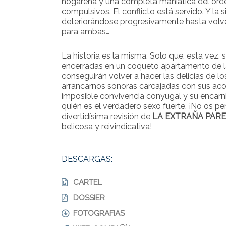
hogareña y una completa maniática del ord
compulsivos. El conflicto está servido. Y la 
deteriorándose progresivamente hasta volve
para ambas…
La historia es la misma. Solo que, esta vez, s
encerradas en un coqueto apartamento de la
conseguirán volver a hacer las delicias de 
arrancarnos sonoras carcajadas con sus aco
imposible convivencia conyugal y su encarn
quién es el verdadero sexo fuerte. ¡No os pe
divertidísima revisión de
LA EXTRAÑA PARE
belicosa y reivindicativa!
DESCARGAS:
CARTEL
DOSSIER
FOTOGRAFIAS