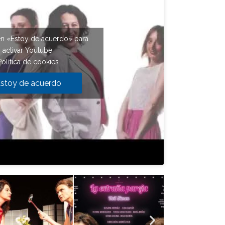
en «Estoy de acuerdo» para
activar Youtube
Política de cookies
stoy de acuerdo