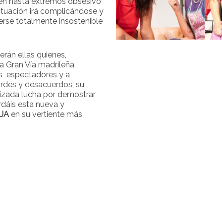
en hasta extremos obsesivo
situación irá complicándose y
rse totalmente insostenible
erán ellas quienes,
 Gran Vía madrileña,
los espectadores y a
rdes y desacuerdos, su
izada lucha por demostrar
rdáis esta nueva y
JA
en su vertiente más