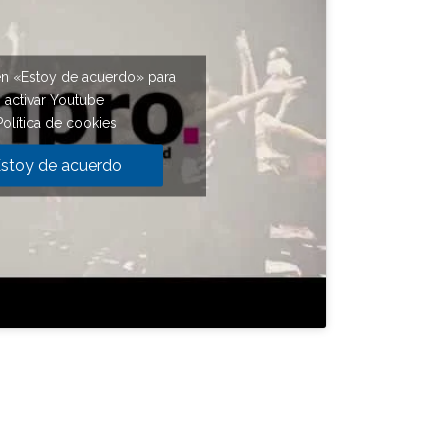
en «Estoy de acuerdo» para
activar Youtube
Política de cookies
stoy de acuerdo