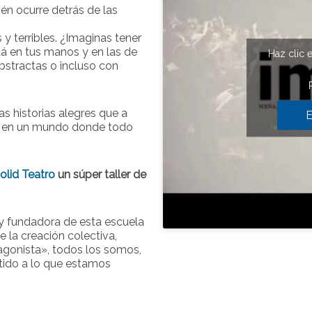
én ocurre detrás de las
y terribles. ¿Imaginas tener
á en tus manos y en las de
Haz clic 
abstractas o incluso con
s historias alegres que a
E
vir en un mundo donde todo
olid Teatro
un súper taller de
 y fundadora de esta escuela
e la creación colectiva,
agonista», todos los somos,
ntido a lo que estamos