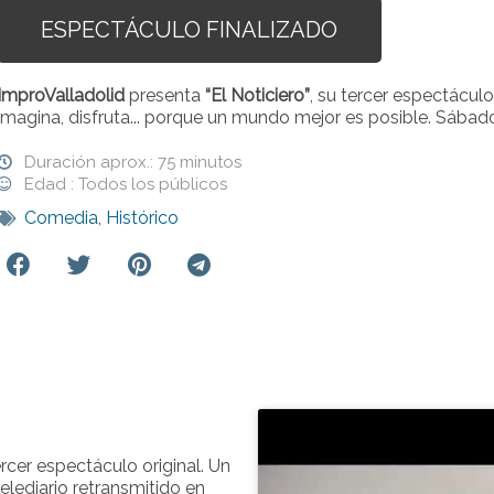
ESPECTÁCULO FINALIZADO
ImproValladolid
presenta
“El Noticiero”
, su tercer espectácul
imagina, disfruta... porque un mundo mejor es posible. Sábad
Duración aprox.: 75 minutos
Edad : Todos los públicos
Comedia
,
Histórico
ercer espectáculo original. Un
lediario retransmitido en