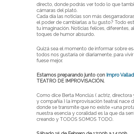
directo, donde podrás ver todo lo que tambi
cámaras del plató.
Cada día las noticias son más desgarradoras 
el poder de cambiarlas a tu gusto? Todo est
tu imaginación. Noticias felices, diferentes, 
toques de humor absurdo.
Quizá sea el momento de informar sobre esa
todos nos gustaría oír diariamente, para vi
fuese mejor.
Estamos preparando junto con
Impro Vallad
TEATRO DE IMPROVISACIÓN.
Como dice Berta Monclús ( actriz, directora
y compañía ) la improvisación teatral nace d
donde se transmite que no existe «una prot
nuestra esencia y coralidad es la que da se
creando y TODOS SOMOS TODO.
Sábado 15 de Febrero de 12:00h a 14:00h