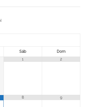
N
Sáb
Dom
1
2
8
9