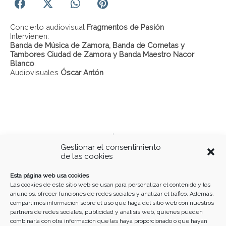
Concierto audiovisual
Fragmentos de Pasión
Intervienen:
Banda de Música de Zamora, Banda de Cornetas y
Tambores Ciudad de Zamora y Banda Maestro Nacor
Blanco
.
Audiovisuales
Óscar Antón
Ant
S
ANTERIOR - EVENTOS
SIGUIENTE - EVENTOS
Gestionar el consentimiento
CONCIERTO INICIO CURSO 2021-22
III Congreso Silver Economy
de las cookies
Buscar
Esta página web usa cookies
Las cookies de este sitio web se usan para personalizar el contenido y los
anuncios, ofrecer funciones de redes sociales y analizar el tráfico. Además,
compartimos información sobre el uso que haga del sitio web con nuestros
partners de redes sociales, publicidad y análisis web, quienes pueden
combinarla con otra información que les haya proporcionado o que hayan