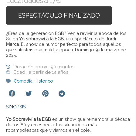
Localidades a 17€
ESPECTÁCULO FINALIZADO
¿Eres de la generación EGB? Ven a revivir la época de los
80 en
Yo sobreviví a la EGB
, un espectáculo de
Jordi
Merca
. El show de humor perfecto para todos aquellos
que sufristeis esa maldita época. Domingo 9 de marzo de
2025.
Duración aprox.: 90 minutos
Edad : a partir de 14 años
Comedia
,
Histórico
SINOPSIS:
Yo Sobreviví a la EGB
es un show que rememora la década
de los 80 y en especial las situaciones más
rocambolescas que vivíamos en el cole.