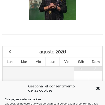
agosto
2026
Lun
Mar
Mié
Jue
Vie
Sáb
Dom
1
2
3
4
5
7
8
9
6
Gestionar el consentimiento
de las cookies
10
11
12
13
14
15
16
Esta página web usa cookies
Las cookies de este sitio web se usan para personalizar el contenido y los