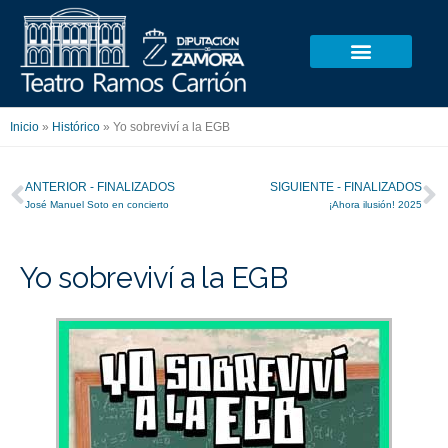
Ir
al
contenido
Inicio
»
Histórico
»
Yo sobreviví a la EGB
Ant
S
ANTERIOR - FINALIZADOS
SIGUIENTE - FINALIZADOS
José Manuel Soto en concierto
¡Ahora ilusión! 2025
Yo sobreviví a la EGB