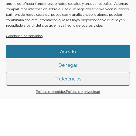
anuncios, ofrecer funciones de redes sociales y analizar el tráfico. Además,
17
18
19
20
21
22
23
compartimos información sobre el uso que haga del sitio web con nuestros
partners de redes sociales, publicidad y análisis web, quienes pueden
combinarla con otra información que les haya proporcionado o que hayan
recopilado a partir del uso que haya hecho de sus servicios.
24
25
26
27
28
29
30
Gestionar los servicios
31
Acepto
Denegar
Funciona gracias a
Simple Calendar
Preferencias
Buscar
Política de cookies
Política de privacidad