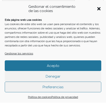
3
4
5
7
8
9
6
Gestionar el consentimiento
de las cookies
10
11
12
13
14
15
16
Esta página web usa cookies
Las cookies de este sitio web se usan para personalizar el contenido y los
anuncios, ofrecer funciones de redes sociales y analizar el tráfico. Además,
17
18
19
20
21
22
23
compartimos información sobre el uso que haga del sitio web con nuestros
partners de redes sociales, publicidad y análisis web, quienes pueden
combinarla con otra información que les haya proporcionado o que hayan
recopilado a partir del uso que haya hecho de sus servicios.
24
25
26
27
28
29
30
Gestionar los servicios
31
Acepto
Denegar
Funciona gracias a
Simple Calendar
Preferencias
Buscar
Política de cookies
Política de privacidad