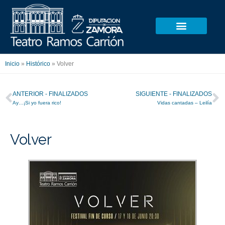
Ir
al
contenido
Inicio
»
Histórico
»
Volver
Ant
S
ANTERIOR - FINALIZADOS
SIGUIENTE - FINALIZADOS
Ay…¡Si yo fuera rico!
Vidas cantadas – Leilía
Volver