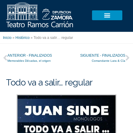
Ir
al
contenido
Inicio
»
Histórico
»
Todo va a salir… regular
Ant
S
ANTERIOR - FINALIZADOS
SIGUIENTE - FINALIZADOS
Memorables Décadas, el origen
Comandante Lara & Cía
Todo va a salir… regular