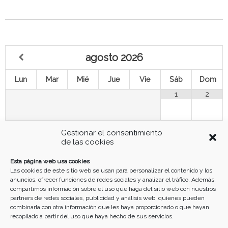
agosto
2026
Lun
Mar
Mié
Jue
Vie
Sáb
Dom
1
2
3
4
5
6
7
9
8
Gestionar el consentimiento
de las cookies
10
11
12
13
14
15
16
Esta página web usa cookies
Las cookies de este sitio web se usan para personalizar el contenido y los
anuncios, ofrecer funciones de redes sociales y analizar el tráfico. Además,
17
18
19
20
21
22
23
compartimos información sobre el uso que haga del sitio web con nuestros
partners de redes sociales, publicidad y análisis web, quienes pueden
combinarla con otra información que les haya proporcionado o que hayan
recopilado a partir del uso que haya hecho de sus servicios.
24
25
26
27
28
29
30