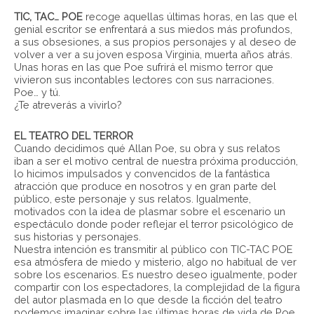
TIC, TAC… POE
recoge aquellas últimas horas, en las que el
genial escritor se enfrentará a sus miedos más profundos,
a sus obsesiones, a sus propios personajes y al deseo de
volver a ver a su joven esposa Virginia, muerta años atrás.
Unas horas en las que Poe sufrirá el mismo terror que
vivieron sus incontables lectores con sus narraciones.
Poe… y tú.
¿Te atreverás a vivirlo?
EL TEATRO DEL TERROR
Cuando decidimos qué Allan Poe, su obra y sus relatos
iban a ser el motivo central de nuestra próxima producción,
lo hicimos impulsados y convencidos de la fantástica
atracción que produce en nosotros y en gran parte del
público, este personaje y sus relatos. Igualmente,
motivados con la idea de plasmar sobre el escenario un
espectáculo donde poder reflejar el terror psicológico de
sus historias y personajes.
Nuestra intención es transmitir al público con TIC-TAC POE
esa atmósfera de miedo y misterio, algo no habitual de ver
sobre los escenarios. Es nuestro deseo igualmente, poder
compartir con los espectadores, la complejidad de la figura
del autor plasmada en lo que desde la ficción del teatro
podemos imaginar sobre las últimas horas de vida de Poe.