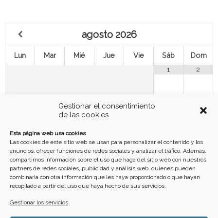
agosto
2026
Lun
Mar
Mié
Jue
Vie
Sáb
Dom
1
2
3
4
5
7
8
9
6
Gestionar el consentimiento
de las cookies
10
11
12
13
14
15
16
Esta página web usa cookies
Las cookies de este sitio web se usan para personalizar el contenido y los
anuncios, ofrecer funciones de redes sociales y analizar el tráfico. Además,
17
18
19
20
21
22
23
compartimos información sobre el uso que haga del sitio web con nuestros
partners de redes sociales, publicidad y análisis web, quienes pueden
combinarla con otra información que les haya proporcionado o que hayan
recopilado a partir del uso que haya hecho de sus servicios.
24
25
26
27
28
29
30
Gestionar los servicios