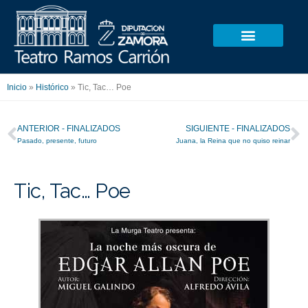
Ir
al
contenido
Inicio
»
Histórico
»
Tic, Tac… Poe
Ant
S
ANTERIOR - FINALIZADOS
SIGUIENTE - FINALIZADOS
Pasado, presente, futuro
Juana, la Reina que no quiso reinar
Tic, Tac… Poe