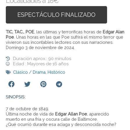
Localidades a 18€
ESPECTÁCULO FINALIZADO
TIC, TAC… POE
, las últimas y terroríficas horas de
Edgar Alan
Poe
. Unas horas en las que Poe sufrirá el mismo terror que
vivieron sus incontables lectores con sus narraciones.
Domingo 3 de noviembre de 2024.
Duración aprox.: 90 minutos
Edad : Mayores de 16 años
Clásico / Drama
,
Histórico
SINOPSIS:
7 de octubre de 1849.
Última noche de vida de
Edgar Allan Poe
, aparecido
muerto en una fría y oscura calle de Baltimore.
¿Qué ocurrió durante esa aciaga y desconocida noche?