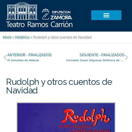
Ir
al
contenido
Inicio
»
Histórico
»
Rudolph y otros cuentos de Navidad
Ant
S
ANTERIOR - FINALIZADOS
SIGUIENTE - FINALIZADOS
III Jornadas de dislexia
Concierto Joven Orquesta Sinfónica de Zamora
Rudolph y otros cuentos de
Navidad