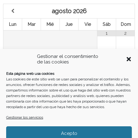
agosto
2026
Lun
Mar
Mié
Jue
Vie
Sáb
Dom
1
2
3
4
5
7
8
9
6
Gestionar el consentimiento
de las cookies
10
11
12
13
14
15
16
Esta página web usa cookies
Las cookies de este sitio web se usan para personalizar el contenido y los
anuncios, ofrecer funciones de redes sociales y analizar el tráfico. Además,
17
18
19
20
21
22
23
compartimos información sobre el uso que haga del sitio web con nuestros
partners de redes sociales, publicidad y análisis web, quienes pueden
combinarla con otra información que les haya proporcionado o que hayan
recopilado a partir del uso que haya hecho de sus servicios.
24
25
26
27
28
29
30
Gestionar los servicios
31
Acepto