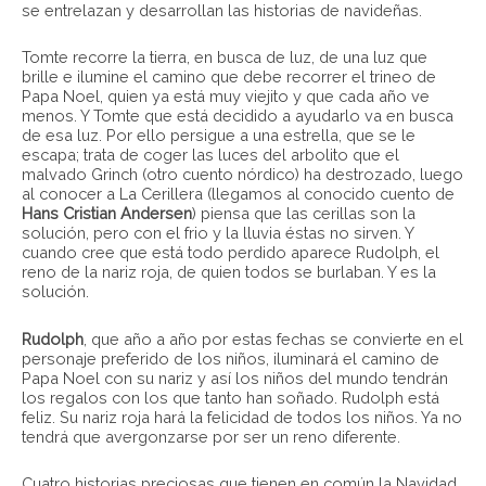
se entrelazan y desarrollan las historias de navideñas.
Tomte recorre la tierra, en busca de luz, de una luz que
brille e ilumine el camino que debe recorrer el trineo de
Papa Noel, quien ya está muy viejito y que cada año ve
menos. Y Tomte que está decidido a ayudarlo va en busca
de esa luz. Por ello persigue a una estrella, que se le
escapa; trata de coger las luces del arbolito que el
malvado Grinch (otro cuento nórdico) ha destrozado, luego
al conocer a La Cerillera (llegamos al conocido cuento de
Hans Cristian Andersen
) piensa que las cerillas son la
solución, pero con el frio y la lluvia éstas no sirven. Y
cuando cree que está todo perdido aparece Rudolph, el
reno de la nariz roja, de quien todos se burlaban. Y es la
solución.
Rudolph
, que año a año por estas fechas se convierte en el
personaje preferido de los niños, iluminará el camino de
Papa Noel con su nariz y así los niños del mundo tendrán
los regalos con los que tanto han soñado. Rudolph está
feliz. Su nariz roja hará la felicidad de todos los niños. Ya no
tendrá que avergonzarse por ser un reno diferente.
Cuatro historias preciosas que tienen en común la Navidad