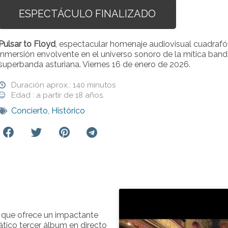
ESPECTÁCULO FINALIZADO
Pulsar to Floyd
, espectacular homenaje audiovisual cuadrafó
inmersión envolvente en el universo sonoro de la mítica band
superbanda asturiana. Viernes 16 de enero de 2026.
Duración aprox.: 140 minutos
Edad : a partir de 18 años.
Concierto
,
Histórico
 que ofrece un impactante
ático tercer álbum en directo