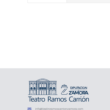
info@teatroramoscarrionzamora.com