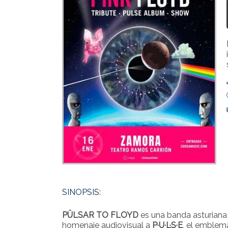
SINOPSIS:
PÛLSAR TO FLOYD
es una banda asturiana
homenaje audiovisual a
P·U·L·S·E
, el emblem