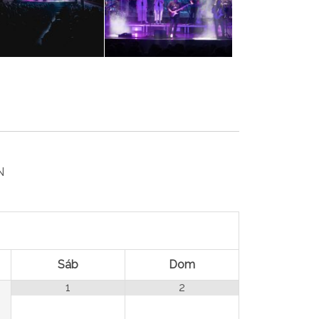
N
Sáb
Dom
1
2