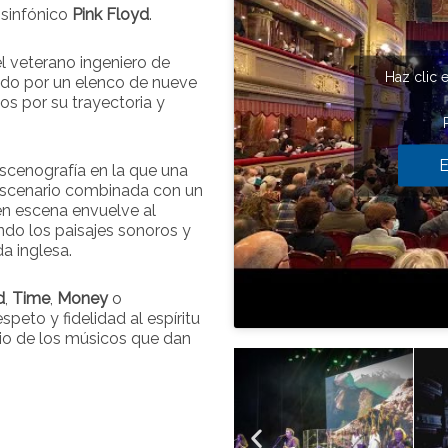
 sinfónico
Pink Floyd
.
l veterano ingeniero de
Haz clic 
ado por un elenco de nueve
s por su trayectoria y
E
scenografía en la que una
 escenario combinada con un
en escena envuelve al
ndo los paisajes sonoros y
da inglesa.
d
,
Time
,
Money
o
peto y fidelidad al espíritu
pio de los músicos que dan