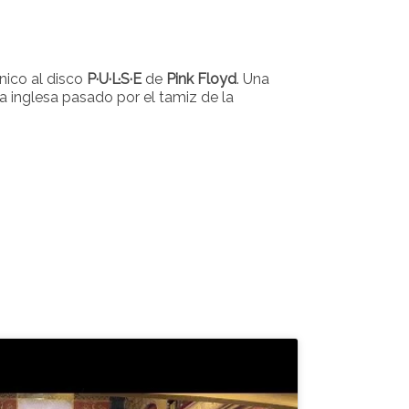
nico al disco
P·U·L·S·E
de
Pink Floyd
. Una
a inglesa pasado por el tamiz de la