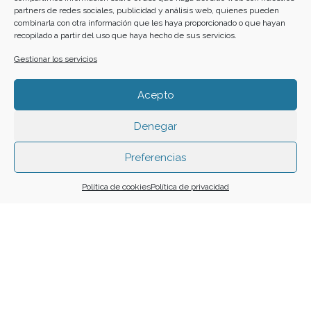
partners de redes sociales, publicidad y análisis web, quienes pueden
combinarla con otra información que les haya proporcionado o que hayan
recopilado a partir del uso que haya hecho de sus servicios.
24
25
26
27
28
29
30
Gestionar los servicios
31
Acepto
Denegar
Funciona gracias a
Simple Calendar
Preferencias
Buscar
Política de cookies
Política de privacidad
Home
Cartelera
Calendario
Crea tu evento