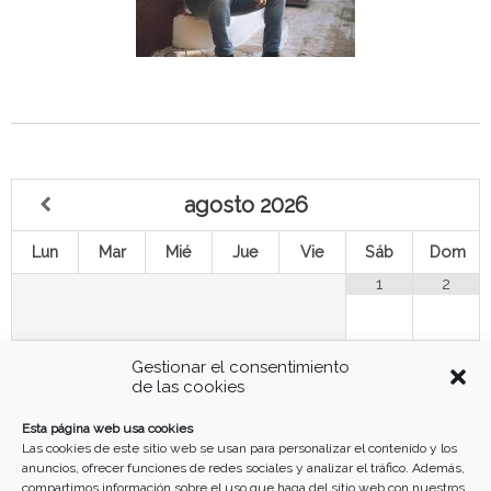
agosto
2026
Lun
Mar
Mié
Jue
Vie
Sáb
Dom
1
2
3
4
5
6
7
8
9
Gestionar el consentimiento
de las cookies
10
11
12
13
14
15
16
Esta página web usa cookies
Las cookies de este sitio web se usan para personalizar el contenido y los
anuncios, ofrecer funciones de redes sociales y analizar el tráfico. Además,
17
18
19
20
21
22
23
compartimos información sobre el uso que haga del sitio web con nuestros