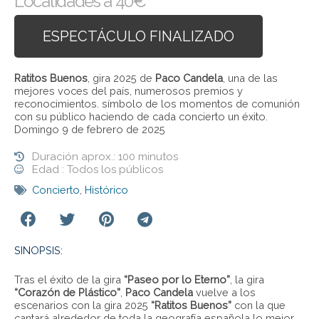
Localidades a 40€
ESPECTÁCULO FINALIZADO
Ratitos Buenos
, gira 2025 de
Paco Candela
, una de las
mejores voces del país, numerosos premios y
reconocimientos. símbolo de los momentos de comunión
con su público haciendo de cada concierto un éxito.
Domingo 9 de febrero de 2025
Duración aprox.: 100 minutos
Edad : Todos los públicos
Concierto
,
Histórico
SINOPSIS:
Tras el éxito de la gira
“Paseo por lo Eterno”
, la gira
“Corazón de Plástico”
,
Paco Candela
vuelve a los
escenarios con la gira 2025
“Ratitos Buenos”
con la que
cantará alrededor de toda la geografía española lo mejor