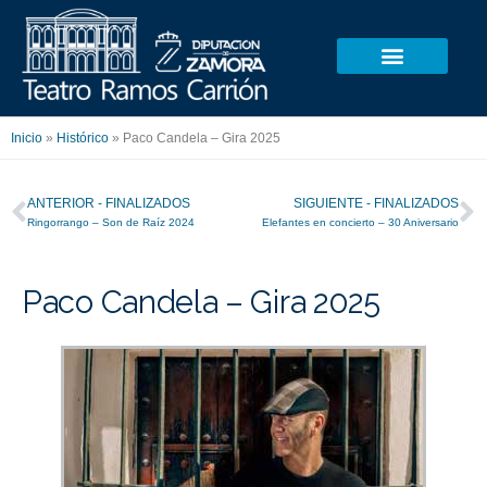
Ir
al
contenido
Inicio
»
Histórico
»
Paco Candela – Gira 2025
Ant
S
ANTERIOR - FINALIZADOS
SIGUIENTE - FINALIZADOS
Ringorrango – Son de Raíz 2024
Elefantes en concierto – 30 Aniversario
Paco Candela – Gira 2025