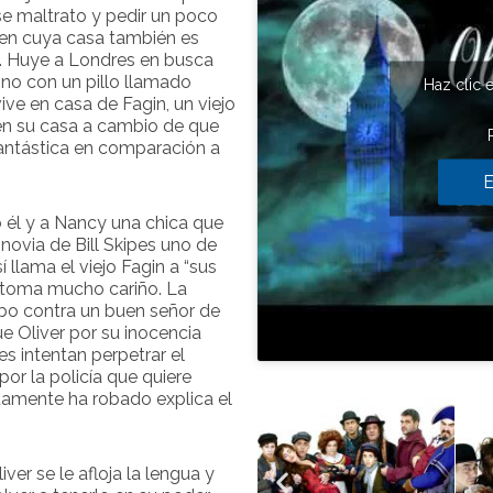
se maltrato y pedir un poco
 en cuya casa también es
a. Huye a Londres en busca
ino con un pillo llamado
Haz clic 
vive en casa de Fagin, un viejo
en su casa a cambio de que
fantástica en comparación a
E
 él y a Nancy una chica que
novia de Bill Skipes uno de
 llama el viejo Fagin a “sus
e toma mucho cariño. La
bo contra un buen señor de
ue Oliver por su inocencia
es intentan perpetrar el
por la policía que quiere
stamente ha robado explica el
iver se le afloja la lengua y