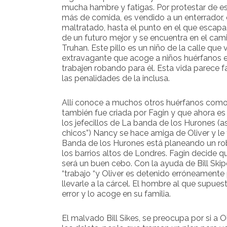
mucha hambre y fatigas. Por protestar de e
más de comida, es vendido a un enterrador,
maltratado, hasta el punto en el que escap
de un futuro mejor y se encuentra en el cam
Truhan. Este pillo es un niño de la calle que 
extravagante que acoge a niños huérfanos 
trabajen robando para él. Esta vida parece 
las penalidades de la inclusa.
Allí conoce a muchos otros huérfanos como
también fue criada por Fagin y que ahora es 
los jefecillos de La banda de los Hurones (así
chicos”) Nancy se hace amiga de Oliver y l
Banda de los Hurones está planeando un ro
los barrios altos de Londres. Fagin decide q
será un buen cebo. Con la ayuda de Bill Skip
“trabajo “y Oliver es detenido erróneamente 
llevarle a la cárcel. El hombre al que supue
error y lo acoge en su familia.
El malvado Bill Sikes, se preocupa por si a Ol