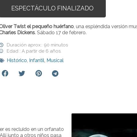
ESPECTÁCULO FINALIZADO
Oliver Twist el pequeño huérfano
, una espléndida versión mus
Charles Dickens
. Sábado 17 de febrero.
Duración aprox.: 90 minutos
Edad : A partir de 6 años.
Histórico
,
Infantil
,
Musical
er es recluido en un orfanato
llí junto a otros niños pasa