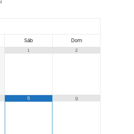
N
Sáb
Dom
1
2
9
8