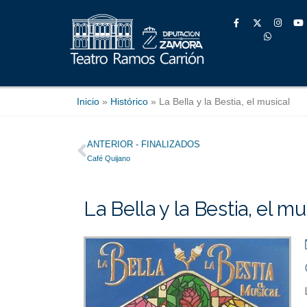
Ir
F
W
I
Y
al
a
h
n
o
contenido
c
a
s
u
e
t
t
t
b
s
a
u
o
a
g
b
o
p
r
e
k
p
a
-
m
f
Inicio
»
Histórico
»
La Bella y la Bestia, el musical
Ant
ANTERIOR - FINALIZADOS
Café Quijano
La Bella y la Bestia, el mu