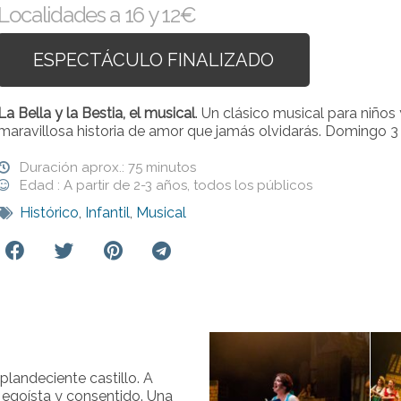
Localidades a 16 y 12€
ESPECTÁCULO FINALIZADO
La Bella y la Bestia, el musical
. Un clásico musical para niños
maravillosa historia de amor que jamás olvidarás. Domingo 
Duración aprox.: 75 minutos
Edad : A partir de 2-3 años, todos los públicos
Histórico
,
Infantil
,
Musical
plandeciente castillo. A
a egoísta y consentido. Una