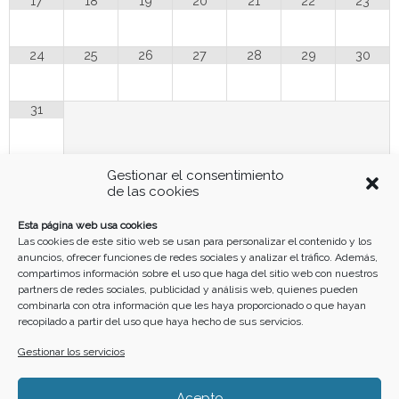
17
18
19
20
21
22
23
24
25
26
27
28
29
30
31
Gestionar el consentimiento
Funciona gracias a
Simple Calendar
de las cookies
Buscar
Esta página web usa cookies
Las cookies de este sitio web se usan para personalizar el contenido y los
anuncios, ofrecer funciones de redes sociales y analizar el tráfico. Además,
compartimos información sobre el uso que haga del sitio web con nuestros
partners de redes sociales, publicidad y análisis web, quienes pueden
combinarla con otra información que les haya proporcionado o que hayan
recopilado a partir del uso que haya hecho de sus servicios.
Gestionar los servicios
Home
Cartelera
Calendario
Crea tu evento
Acepto