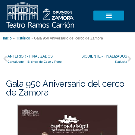
Ir
al
contenido
Inicio
»
Histórico
»
Gala 950 Aniversario del cerco de Zamora
Ant
S
ANTERIOR - FINALIZADOS
SIGUIENTE - FINALIZADOS
Cantajuego – El show de Coco y Pepe
Katiuska
Gala 950 Aniversario del cerco
de Zamora