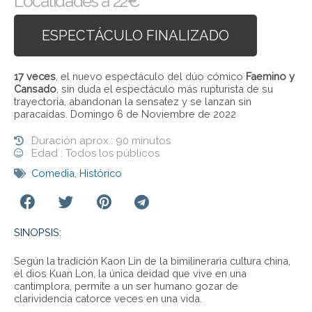
Localidades a 22€
ESPECTÁCULO FINALIZADO
17 veces
, el nuevo espectáculo del dúo cómico
Faemino y
Cansado
, sin duda el espectáculo más rupturista de su
trayectoria, abandonan la sensatez y se lanzan sin
paracaídas. Domingo 6 de Noviembre de 2022
Duración aprox.: 90 minutos
Edad : Todos los públicos
Comedia
,
Histórico
SINOPSIS:
Según la tradición Kaon Lin de la bimilineraria cultura china,
el dios Kuan Lon, la única deidad que vive en una
cantimplora, permite a un ser humano gozar de
clarividencia catorce veces en una vida.