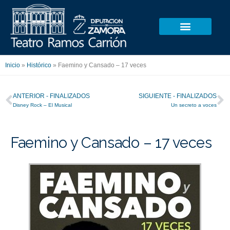
Ir
al
contenido
Inicio
»
Histórico
»
Faemino y Cansado – 17 veces
Ant
S
ANTERIOR - FINALIZADOS
SIGUIENTE - FINALIZADOS
Disney Rock – El Musical
Un secreto a voces
Faemino y Cansado – 17 veces