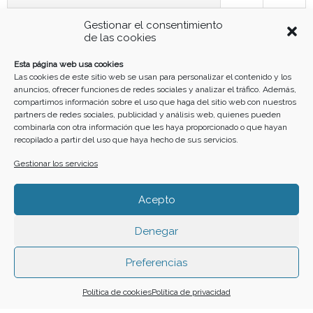
3
4
5
6
7
8
9
Gestionar el consentimiento
de las cookies
11
12
13
14
15
16
10
Esta página web usa cookies
Las cookies de este sitio web se usan para personalizar el contenido y los
anuncios, ofrecer funciones de redes sociales y analizar el tráfico. Además,
17
18
19
20
21
22
23
compartimos información sobre el uso que haga del sitio web con nuestros
partners de redes sociales, publicidad y análisis web, quienes pueden
combinarla con otra información que les haya proporcionado o que hayan
recopilado a partir del uso que haya hecho de sus servicios.
24
25
26
27
28
29
30
Gestionar los servicios
31
Acepto
Denegar
Funciona gracias a
Simple Calendar
Preferencias
Buscar
Política de cookies
Política de privacidad