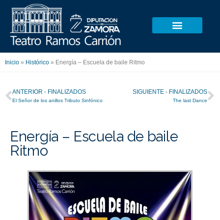
Ir
al
contenido
Inicio
»
Histórico
»
Energía – Escuela de baile Ritmo
Ant
S
ANTERIOR - FINALIZADOS
SIGUIENTE - FINALIZADOS
El Señor de los anillos Tributo Sinfónico
The last Dance
Energía – Escuela de baile
Ritmo