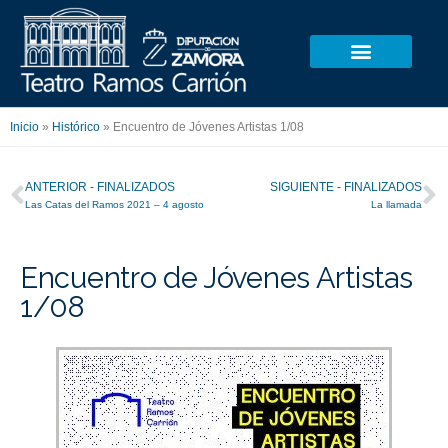
Ir
al
contenido
Inicio
»
Histórico
»
Encuentro de Jóvenes Artistas 1/08
Ant
S
ANTERIOR - FINALIZADOS
SIGUIENTE - FINALIZADOS
Las Catas del Ramos 2021 – 4 agosto
La llamada
Encuentro de Jóvenes Artistas
1/08