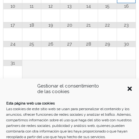
10
11
12
13
14
15
16
17
18
19
20
21
22
23
24
25
26
27
28
29
30
31
Gestionar el consentimiento
Funciona gracias a
Simple Calendar
de las cookies
Buscar
Esta página web usa cookies
Las cookies de este sitio web se usan para personalizar el contenido y los
anuncios, ofrecer funciones de redes sociales y analizar el tráfico. Además,
compartimos información sobre el uso que haga del sitio web con nuestros
partners de redes sociales, publicidad y análisis web, quienes pueden
combinarla con otra información que les haya proporcionado o que hayan
recopilado a partir del uso que haya hecho de sus servicios.