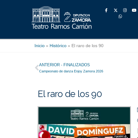
Ir
F
W
I
Y
al
a
h
n
o
contenido
c
a
s
u
e
t
t
t
b
s
a
u
o
a
g
b
o
p
r
e
k
p
a
-
m
f
Inicio
»
Histórico
»
El raro de los 90
Ant
ANTERIOR - FINALIZADOS
Campeonato de danza Enjoy Zamora 2026
El raro de los 90