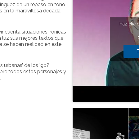
ínguez da un repaso en tono
as en la maravillosa década
Haz clic 
ír cuenta situaciones irónicas
a luz sus mejores textos que
a se hacen realidad en este
E
s urbanas’ de los ’90?
re todos estos personajes y
.