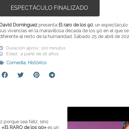
ESPECTÁCULO FINALIZADO
David Domínguez
presenta
El raro de los 90
, un espectáculo
sus vivencias en la maravillosa década de los 90 en el que s
diferente al resto de la humanidad. Sábado 25 de abril de 202
Duración aprox.: 100 minutos
Edad : a partir de 16 años
Comedia
,
Histórico
iz porque sea feliz, sino
.
«El RARO de los 90»
es un