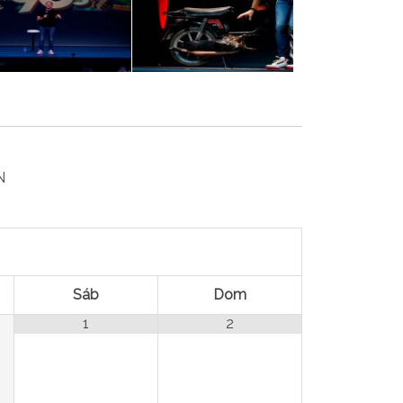
N
Sáb
Dom
1
2