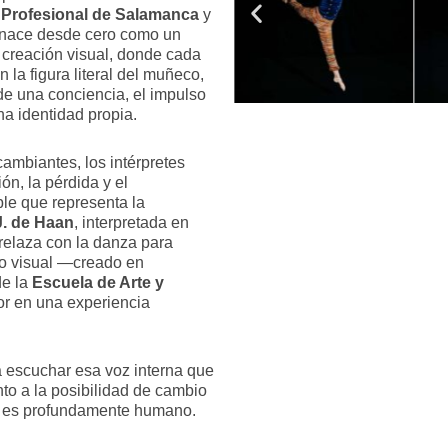
 Profesional de Salamanca
y
t nace desde cero como un
 creación visual, donde cada
 la figura literal del muñeco,
 de una conciencia, el impulso
a identidad propia.
cambiantes, los intérpretes
ón, la pérdida y el
ble que representa la
J. de Haan
, interpretada en
trelaza con la danza para
rso visual —creado en
de la
Escuela de Arte y
r en una experiencia
 a escuchar esa voz interna que
nto a la posibilidad de cambio
to, es profundamente humano.