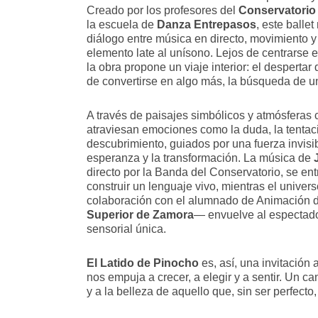
Creado por los profesores del
Conservatorio
la escuela de
Danza Entrepasos
, este balle
diálogo entre música en directo, movimiento y
elemento late al unísono. Lejos de centrarse en
la obra propone un viaje interior: el despertar
de convertirse en algo más, la búsqueda de un
A través de paisajes simbólicos y atmósferas 
atraviesan emociones como la duda, la tentaci
descubrimiento, guiados por una fuerza invisi
esperanza y la transformación. La música de
directo por la Banda del Conservatorio, se en
construir un lenguaje vivo, mientras el unive
colaboración con el alumnado de Animación 
Superior de Zamora
— envuelve al espectado
sensorial única.
El Latido de Pinocho
es, así, una invitación
nos empuja a crecer, a elegir y a sentir. Un ca
y a la belleza de aquello que, sin ser perfec