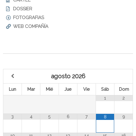
CARTEL
DOSSIER
FOTOGRAFIAS
WEB COMPAÑÍA
agosto
2026
Lun
Mar
Mié
Jue
Vie
Sáb
Dom
1
2
3
4
5
6
7
9
8
10
11
12
13
14
15
16