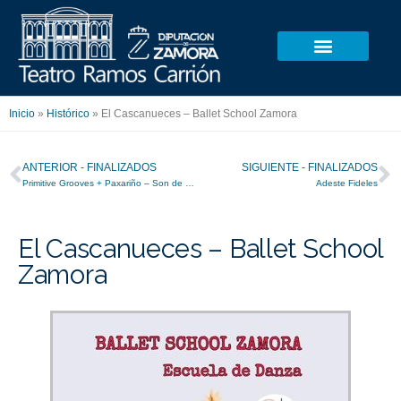
Ir
al
contenido
Inicio
»
Histórico
»
El Cascanueces – Ballet School Zamora
Ant
S
ANTERIOR - FINALIZADOS
SIGUIENTE - FINALIZADOS
Primitive Grooves + Paxariño – Son de Raíz
Adeste Fideles
El Cascanueces – Ballet School
Zamora