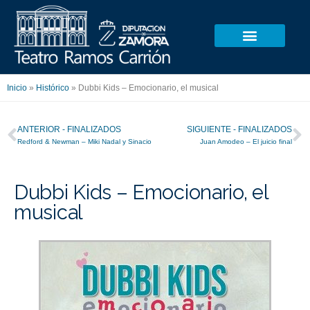
Ir
al
contenido
Inicio
»
Histórico
»
Dubbi Kids – Emocionario, el musical
Ant
S
ANTERIOR - FINALIZADOS
SIGUIENTE - FINALIZADOS
Redford & Newman – Miki Nadal y Sinacio
Juan Amodeo – El juicio final
Dubbi Kids – Emocionario, el
musical