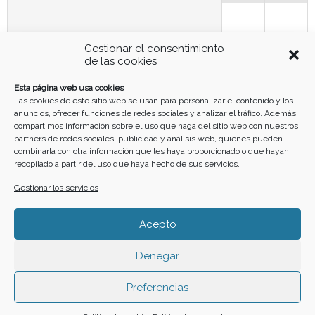
3
4
5
6
7
9
8
Gestionar el consentimiento
de las cookies
10
11
12
13
14
15
16
Esta página web usa cookies
Las cookies de este sitio web se usan para personalizar el contenido y los
anuncios, ofrecer funciones de redes sociales y analizar el tráfico. Además,
17
18
19
20
21
22
23
compartimos información sobre el uso que haga del sitio web con nuestros
partners de redes sociales, publicidad y análisis web, quienes pueden
combinarla con otra información que les haya proporcionado o que hayan
recopilado a partir del uso que haya hecho de sus servicios.
24
25
26
27
28
29
30
Gestionar los servicios
31
Acepto
Denegar
Funciona gracias a
Simple Calendar
Preferencias
Buscar