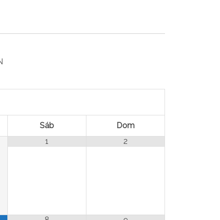
N
Sáb
Dom
1
2
8
9