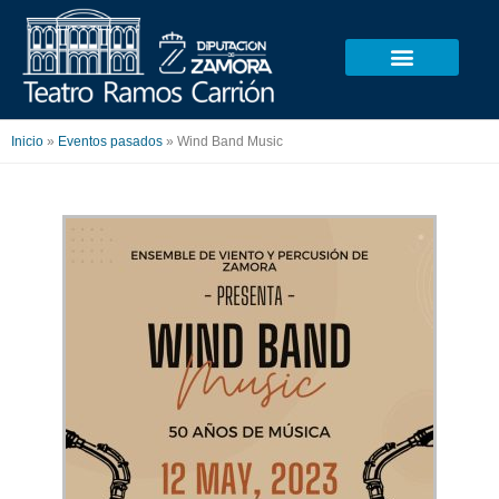
Ir
al
contenido
Inicio
»
Eventos pasados
»
Wind Band Music