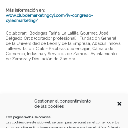
Más información en:
www.clubdemarketingcyl.com/iv-congreso-
cylesmarketing/
Colaboran: Bodegas Fariña, La Latilla Gourmet, José
Delgado Ortiz (cortador profesional), Fundación General
de la Universidad de León y de la Empresa, Abacus Innova,
Talleres Tailón, Clak – Palabras que encajan, Cámara de
Comercio, Industria y Servicios de Zamora, Ayuntamiento
de Zamora y Diputación de Zamora.
Ant
S
ANTERIOR - EVENTOS
SIGUIENTE - EVENTOS
Gestionar el consentimiento
Pozcast: ¿Tenemos la Semana Santa que merecemos?
Concierto 35 aniversario Ciudad de Zamora
de las cookies
Buscar
Esta página web usa cookies
Las cookies de este sitio web se usan para personalizar el contenido y los
anuncios, ofrecer funciones de redes sociales y analizar el tráfico. Además,