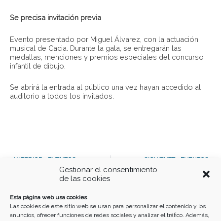
Se precisa invitación previa
Evento presentado por Miguel Álvarez, con la actuación
musical de Cacia. Durante la gala, se entregarán las
medallas, menciones y premios especiales del concurso
infantil de dibujo.
Se abrirá la entrada al público una vez hayan accedido al
auditorio a todos los invitados.
Ant
S
ANTERIOR - EVENTOS
SIGUIENTE - EVENTOS
Gestionar el consentimiento
Gala 30 aniversario Fantasía
Exposición Cuentos de fantasía
de las cookies
Buscar
Esta página web usa cookies
Las cookies de este sitio web se usan para personalizar el contenido y los
anuncios, ofrecer funciones de redes sociales y analizar el tráfico. Además,