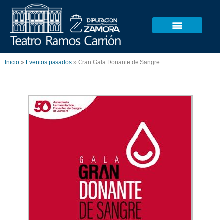
Ir
al
contenido
Inicio
»
Eventos pasados
»
Gran Gala Donante de Sangre