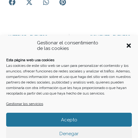
Ant
S
ANTERIOR - EVENTOS
SIGUIENTE - EVENTOS
Gestionar el consentimiento
VI encuentro Nacional de cofradías y hermandades de Jesús caído
LA ENTRAÑA DESNUDA. Argusino al descubierto.
de las cookies
Buscar
Esta página web usa cookies
Las cookies de este sitio web se usan para personalizar el contenido y los
anuncios, ofrecer funciones de redes sociales y analizar el tráfico. Además,
compartimos información sobre el uso que haga del sitio web con nuestros
partners de redes sociales, publicidad y análisis web, quienes pueden
combinarla con otra información que les haya proporcionado o que hayan
recopilado a partir del uso que haya hecho de sus servicios.
Gestionar los servicios
Home
Cartelera
Calendario
Crea tu evento
Acepto
F
I
Y
W
a
n
o
h
Denegar
c
s
u
a