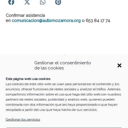
Confirmar asistencia
en
comunicacion@autismozamora.org
o 653 84 17 74
Ant
S
ANTERIOR - EVENTOS
SIGUIENTE - EVENTOS
Gestionar el consentimiento
La Mujer Tigre
Ajedrez en el Ramos
de las cookies
Buscar
Esta página web usa cookies
Las cookies de este sitio web se usan para personalizar el contenido y los
anuncios, ofrecer funciones de redes sociales y analizar el tráfico. Además,
compartimos información sobre el uso que haga del sitio web con nuestros
partners de redes sociales, publicidad y análisis web, quienes pueden
combinarla con otra información que les haya proporcionado o que hayan
recopilado a partir del uso que haya hecho de sus servicios.
Gestionar los servicios
Home
Cartelera
Calendario
Crea tu evento