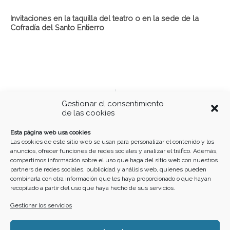
Invitaciones en la taquilla del teatro o en la sede de la
Cofradía del Santo Entierro
Ant
S
ANTERIOR - EVENTOS
SIGUIENTE - EVENTOS
Gestionar el consentimiento
II Gala Gran Donante de Sangre
Charla-Taller sobre autismo y TDAH
de las cookies
Buscar
Esta página web usa cookies
Las cookies de este sitio web se usan para personalizar el contenido y los
anuncios, ofrecer funciones de redes sociales y analizar el tráfico. Además,
compartimos información sobre el uso que haga del sitio web con nuestros
partners de redes sociales, publicidad y análisis web, quienes pueden
combinarla con otra información que les haya proporcionado o que hayan
recopilado a partir del uso que haya hecho de sus servicios.
Gestionar los servicios
Home
Cartelera
Calendario
Crea tu evento