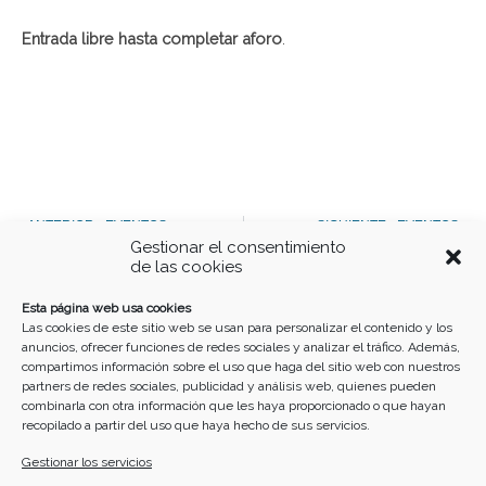
Entrada libre hasta completar aforo
.
Ant
S
ANTERIOR - EVENTOS
SIGUIENTE - EVENTOS
Gestionar el consentimiento
Charla-Taller sobre autismo y TDAH
XII Festival nacional Doña Urraca
de las cookies
Buscar
Esta página web usa cookies
Las cookies de este sitio web se usan para personalizar el contenido y los
anuncios, ofrecer funciones de redes sociales y analizar el tráfico. Además,
compartimos información sobre el uso que haga del sitio web con nuestros
partners de redes sociales, publicidad y análisis web, quienes pueden
combinarla con otra información que les haya proporcionado o que hayan
recopilado a partir del uso que haya hecho de sus servicios.
Gestionar los servicios